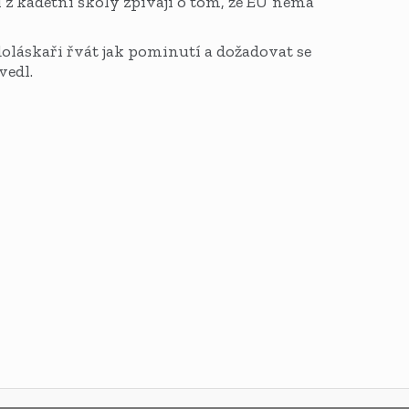
 z kadetní školy zpívají o tom, že EU nemá
doláskaři řvát jak pominutí a dožadovat se
vedl.