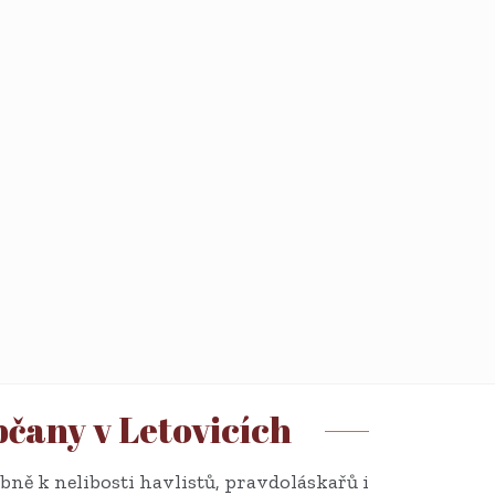
bčany v Letovicích
bně k nelibosti havlistů, pravdoláskařů i