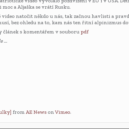
triotické video vyvolalo pozdvižení v EU i v USA. Děti
i moc a Aljaška se vrátí Rusku.
é video natočit někdo u nás, tak začnou havlisti a prav
 musí, bez ohledu na to, kam nás ten řitní alpinizmus do
 článek s komentářem v souboru
pdf
 ...
ulky]
from
AE News
on
Vimeo
.