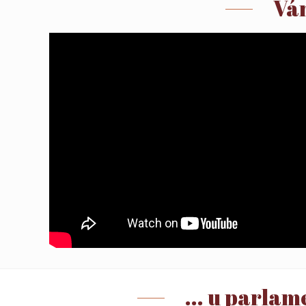
Ván
... u parlam