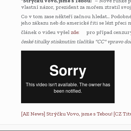
“Strýčku Vovo, jsme s Tebou!”
– Nové ruské pa
vlastní názor, prezident za mořem ztratil svoj
Co v tom zase někteří začnou hledat... Podobn
jeho zákazu neb do americké řiti se lézt přeci
článek o videu vyšel
zde:
pro případ cenzury
české titulky stisknutím tlačítka "CC" vpravo dole
[AE News] Strýčku Vovo, jsme s Tebou! [CZ Tit