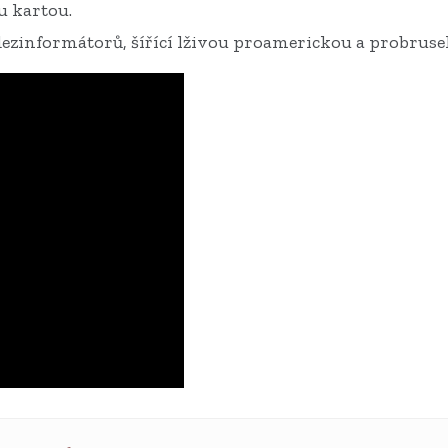
u kartou.
 dezinformátorů, šířící lživou proamerickou a probru