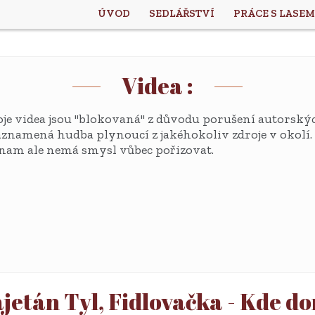
ÚVOD
SEDLÁŘSTVÍ
PRÁCE S LASEM
Videa :
e videa jsou "blokovaná" z důvodu porušení autorskýc
zaznamená hudba plynoucí z jakéhokoliv zdroje v okolí.
nam ale nemá smysl vůbec pořizovat.
ajetán Tyl, Fidlovačka - Kde d