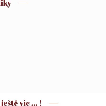
liky
ště víc ... !