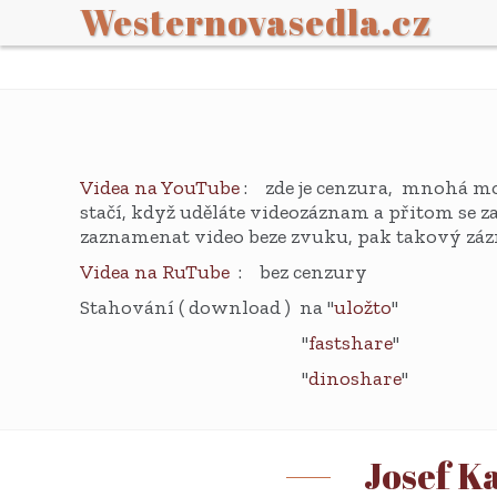
Westernovasedla.cz
Videa na YouTube
: zde je cenzura, mnohá moj
stačí, když uděláte videozáznam a přitom se 
zaznamenat video beze zvuku, pak takový záz
Videa na RuTube
: bez cenzury
Stahování ( download ) na "
uložto
"
"
fastshare
"
"
dinoshare
"
Josef K