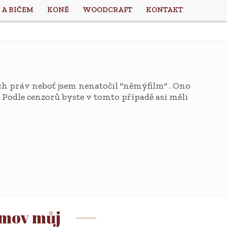
 A BIČEM
KONĚ
WOODCRAFT
KONTAKT
h práv neboť jsem nenatočil "němýfilm" . Ono
 Podle cenzorů byste v tomto případě asi měli
omov můj