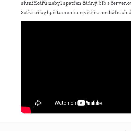
sluníčkářů nebyl spatřen žádný blb s červeno
Setkání byl přítomen i největší z mediálních