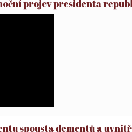
oční projev presidenta repub
entu spousta dementů a uvnitř je