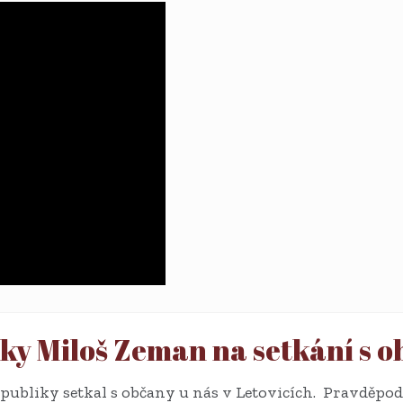
ky Miloš Zeman na setkání s o
publiky setkal s občany u nás v Letovicích. Pravděpod