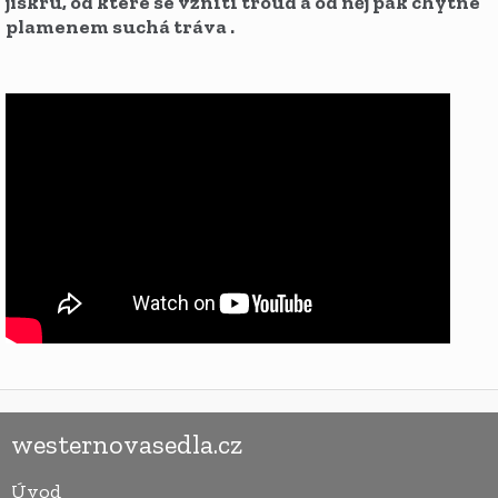
jiskru, od které se vznítí troud a od něj pak chytne
plamenem suchá tráva .
westernovasedla.cz
Úvod