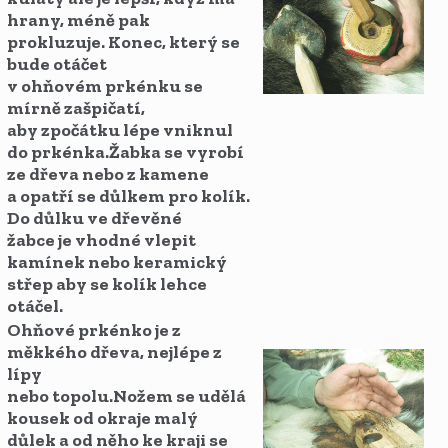
hrany, méně pak
prokluzuje. Konec, který se
bude otáčet
v ohňovém prkénku se
mírně zašpičatí,
aby zpočátku lépe vniknul
do prkénka.Žabka se vyrobí
ze dřeva nebo z kamene
a opatří se důlkem pro kolík.
Do důlku ve dřevěné
žabce je vhodné vlepit
kamínek nebo keramický
střep aby se kolík lehce
otáčel.
Ohňové prkénko je z
měkkého dřeva, nejlépe z
lípy
nebo topolu.Nožem se udělá
kousek od okraje malý
důlek a od něho ke kraji se