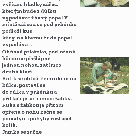
vyřízne hladký zářez,
kterým bude z důlku
vypadávat žhavý popel.V
místě zářezu se pod prkénko
podloží kus
kůry, na kterou bude popel
vypadávat.
Ohňové prkénko, podložené
kůrou se přišlápne
jednou nohou, zatímco
druhá klečí.
Kolík se obtočí řemínkem na
hůlce, postaví se
do důlku v prkénku a
přitlačuje se pomocí žabky.
Ruka s žabkou je přitom
opřena o nohu.začne se
pomalými pohyby roztáčet
kolík.
Jamka se začne