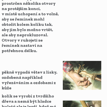
prostrčen několika otvory
na protějším konci,
v místě uchopení a to volně,
aby se řemínek mohl
obtočit kolem kolíku tak,
aby jím bylo možno vrtět,
ale aby neprokluzoval.
Otvory v rukojeti se
řemínek nastaví na
potřebnou délku.
pěkně vypadá větev z lísky,
ozdobená například
vyřezáváním a ozdobami z
kůže
kolík se vyrobí z tvrdšího
dřeva a nemá být hladce
kulatý ale je lepší, když má