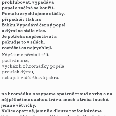
prohlubovat, vypadává
popel a začíná se kouřit.
Pomalu zrychlujeme otáčky,
případně i tlak na
žabku.Vypadává černý popel
a dýmí se stále více.
Je potřeba nepřestávat a
pokud je to v silách,
roztáčet co nejrychleji.
Když jsme přestali třít,
podíváme se,
vycházíli z hromádky popela
proužek dýmu,
nebo jeli vidět žhavá jiskra.
na hromádku nasypeme opatrně troud z vrby a na
něj přiložíme suchou trávu, mech a třeba i suché,
jemné větvičky.
Velice opatrně, jemně a dlouze rozfoukáváme