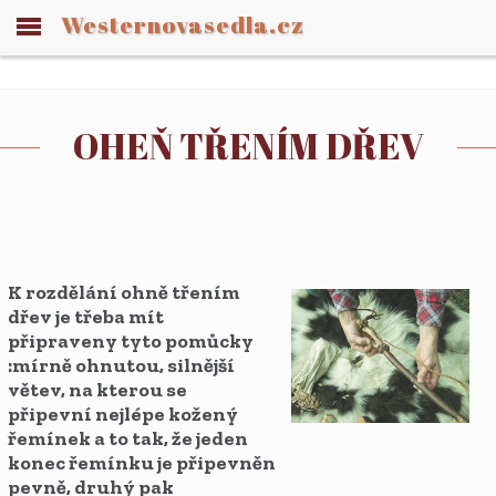
Westernovasedla.cz
OHEŇ TŘENÍM DŘEV
K rozdělání ohně třením
dřev je třeba mít
připraveny tyto pomůcky
:mírně ohnutou, silnější
větev, na kterou se
připevní nejlépe kožený
řemínek a to tak, že jeden
konec řemínku je připevněn
pevně, druhý pak